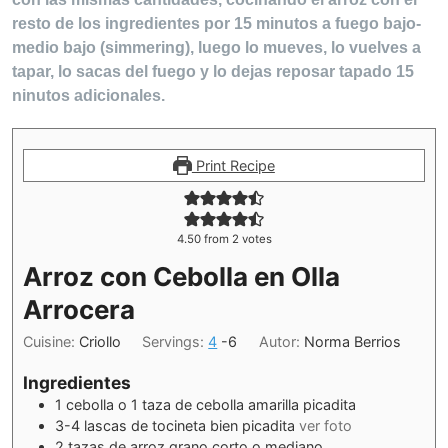
resto de los ingredientes por 15 minutos a fuego bajo-
medio bajo (simmering), luego lo mueves, lo vuelves a
tapar, lo sacas del fuego y lo dejas reposar tapado 15
ninutos adicionales.
Print Recipe
4.50
from
2
votes
Arroz con Cebolla en Olla
Arrocera
Cuisine:
Criollo
Servings:
4
-6
Autor:
Norma Berrios
Ingredientes
1
cebolla o 1 taza de cebolla amarilla picadita
3-4
lascas de tocineta bien picadita
ver foto
2
tazas de arroz grano corto o mediano