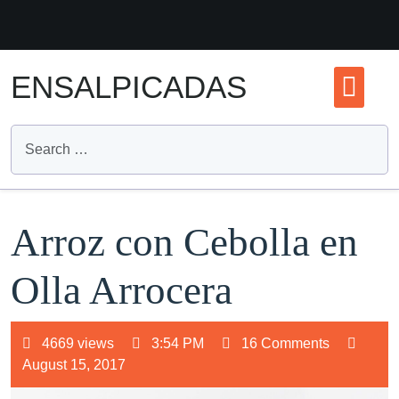
Skip
to
content
ENSALPICADAS
Arroz con Cebolla en
Olla Arrocera
4669 views
3:54 PM
16 Comments
August 15, 2017