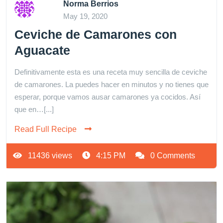
Norma Berrios
May 19, 2020
Ceviche de Camarones con
Aguacate
Definitivamente esta es una receta muy sencilla de ceviche
de camarones. La puedes hacer en minutos y no tienes que
esperar, porque vamos ausar camarones ya cocidos. Así
que en…[...]
Read Full Recipe
11436 views
4:15 PM
0 Comments