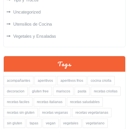
Uncategorized
Utensilios de Cocina
Vegetales y Ensaladas
Tags
acompañantes
aperitivos
aperitivos frios
cocina criolla
decoracion
gluten free
mariscos
pasta
recetas criollas
recetas faciles
recetas italianas
recetas saludables
recetas sin gluten
recetas veganas
recetas vegetarianas
sin gluten
tapas
vegan
vegetales
vegetariano