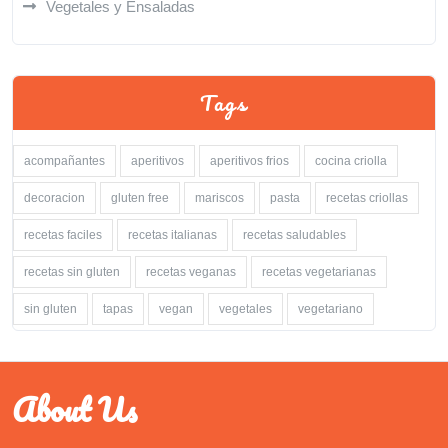
Vegetales y Ensaladas
Tags
acompañantes
aperitivos
aperitivos frios
cocina criolla
decoracion
gluten free
mariscos
pasta
recetas criollas
recetas faciles
recetas italianas
recetas saludables
recetas sin gluten
recetas veganas
recetas vegetarianas
sin gluten
tapas
vegan
vegetales
vegetariano
About Us