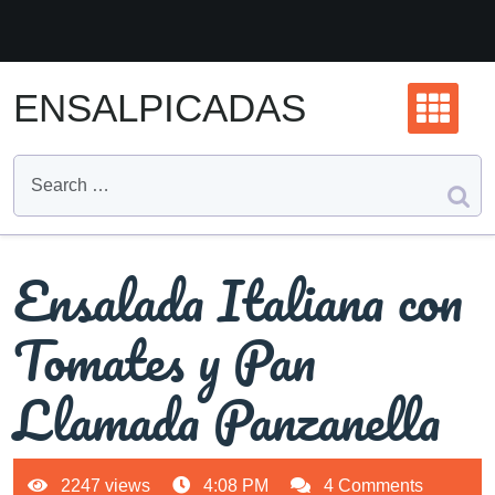
Skip
to
content
ENSALPICADAS
Ensalada Italiana con
Tomates y Pan
Llamada Panzanella
2247 views
4:08 PM
4 Comments