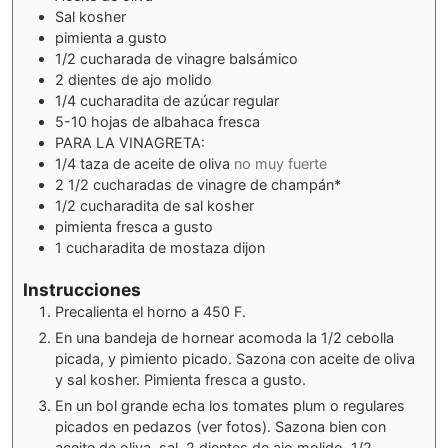
Sal kosher
pimienta a gusto
1/2
cucharada de vinagre balsámico
2
dientes de ajo molido
1/4
cucharadita de azúcar regular
5-10
hojas de albahaca fresca
PARA LA VINAGRETA:
1/4
taza de aceite de oliva
no muy fuerte
2 1/2
cucharadas de vinagre de champán*
1/2
cucharadita de sal kosher
pimienta fresca a gusto
1
cucharadita de mostaza dijon
Instrucciones
Precalienta el horno a 450 F.
En una bandeja de hornear acomoda la 1/2 cebolla
picada, y pimiento picado. Sazona con aceite de oliva
y sal kosher. Pimienta fresca a gusto.
En un bol grande echa los tomates plum o regulares
picados en pedazos (ver fotos). Sazona bien con
aceite de oliva, sal, 2 dientes de ajo molido, 1/2