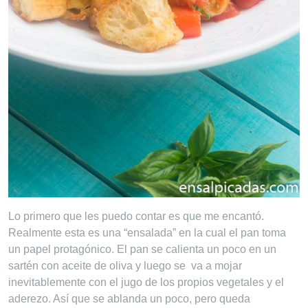
Lo primero que les puedo contar es que me encantó.
Realmente esta es una “ensalada” en la cual el pan toma
un papel protagónico. El pan se calienta un poco en un
sartén con aceite de oliva y luego se va a mojar
inevitablemente con el jugo de los propios vegetales y el
aderezo. Así que se ablanda un poco, pero queda