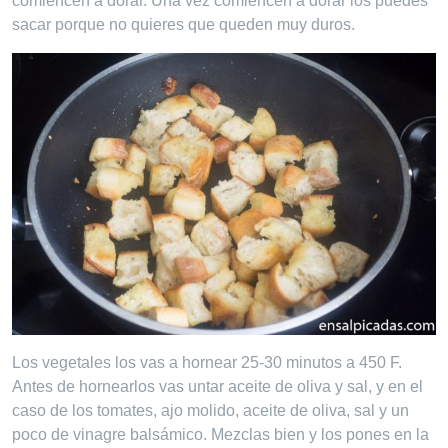
comiencen a dorar. Una vez comiencen a dorar los puedes
sacar porque no quieres que queden muy duros.
Los vegetales los vas a hornear 25-30 minutos a 450 F.
Antes de hornearlos vas untar aceite de oliva y sal, y en el
caso de los tomates, ajo molido, aceite de oliva, sal y un
poco de vinagre balsámico. Mezclas bien y los pones en la