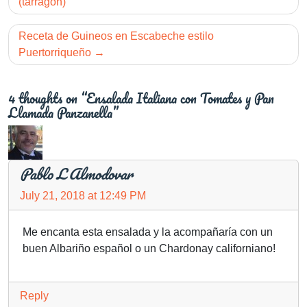
navigation
(tarragon)
Receta de Guineos en Escabeche estilo
Puertorriqueño
4 thoughts on “Ensalada Italiana con Tomates y Pan
Llamada Panzanella”
Pablo L Almodovar
July 21, 2018 at 12:49 PM
Me encanta esta ensalada y la acompañaría con un
buen Albariño español o un Chardonay californiano!
Reply