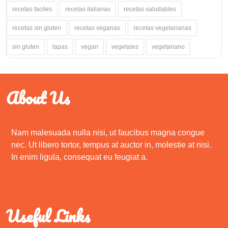
recetas faciles
recetas italianas
recetas saludables
recetas sin gluten
recetas veganas
recetas vegetarianas
sin gluten
tapas
vegan
vegetales
vegetariano
About Us
Nam malesuada nulla nisi, ut faucibus magna congue
nec. Ut libero tortor, tempus at auctor in, molestie at nisi.
In enim ligula, consequat eu feugiat a.
Useful Links