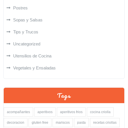
Postres
Sopas y Salsas
Tips y Trucos
Uncategorized
Utensilios de Cocina
Vegetales y Ensaladas
Tags
acompañantes
aperitivos
aperitivos frios
cocina criolla
decoracion
gluten free
mariscos
pasta
recetas criollas