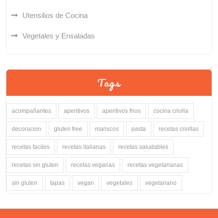
Utensilios de Cocina
Vegetales y Ensaladas
Tags
acompañantes
aperitivos
aperitivos frios
cocina criolla
decoracion
gluten free
mariscos
pasta
recetas criollas
recetas faciles
recetas italianas
recetas saludables
recetas sin gluten
recetas veganas
recetas vegetarianas
sin gluten
tapas
vegan
vegetales
vegetariano