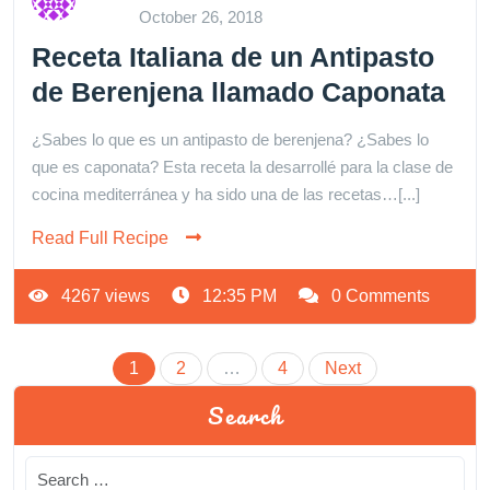
October 26, 2018
Receta Italiana de un Antipasto
de Berenjena llamado Caponata
¿Sabes lo que es un antipasto de berenjena? ¿Sabes lo
que es caponata? Esta receta la desarrollé para la clase de
cocina mediterránea y ha sido una de las recetas…[...]
Read Full Recipe
4267 views
12:35 PM
0 Comments
Posts
1
2
…
4
Next
pagination
Search