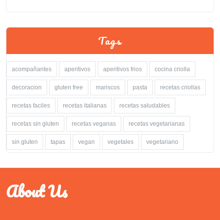
Tags
acompañantes
aperitivos
aperitivos frios
cocina criolla
decoracion
gluten free
mariscos
pasta
recetas criollas
recetas faciles
recetas italianas
recetas saludables
recetas sin gluten
recetas veganas
recetas vegetarianas
sin gluten
tapas
vegan
vegetales
vegetariano
About Us