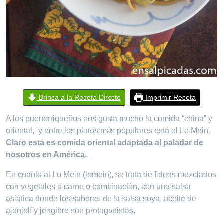
Brinca a la Receta Directo
Imprimir Receta
A los puertorriqueños nos gusta mucho la comida “china” y
oriental, y entre los platos más populares está el Lo Mein.
Claro esta es comida oriental
adaptada al paladar de
nosotros en América.
En cuanto al Lo Mein (lomein), se trata de fideos mezclados
con vegetales o carne o combinación, con una salsa
asiática donde los sabores de la salsa soya, aceite de
ajonjolí y jengibre son protagonistas.