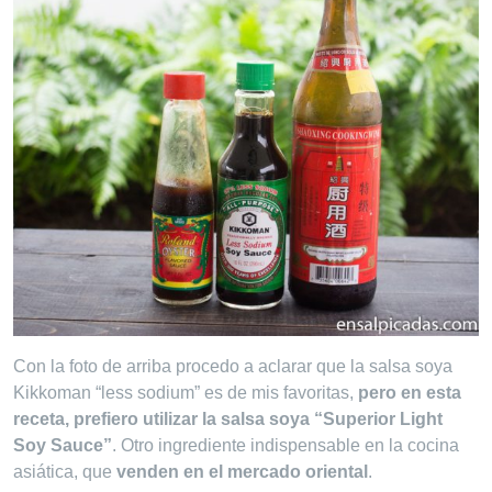
Con la foto de arriba procedo a aclarar que la salsa soya
Kikkoman “less sodium” es de mis favoritas,
pero en esta
receta, prefiero utilizar la salsa soya “Superior Light
Soy Sauce”
. Otro ingrediente indispensable en la cocina
asiática, que
venden en el mercado oriental
.