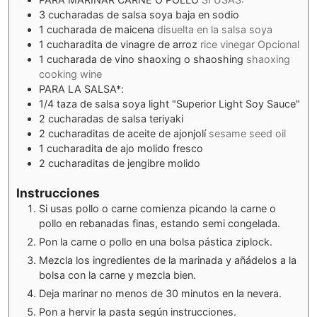
3
cucharadas de salsa soya baja en sodio
1
cucharada de maicena
disuelta en la salsa soya
1
cucharadita de vinagre de arroz
rice vinegar Opcional
1
cucharada de vino shaoxing o shaoshing
shaoxing
cooking wine
PARA LA SALSA*:
1/4
taza de salsa soya light "Superior Light Soy Sauce"
2
cucharadas de salsa teriyaki
2
cucharaditas de aceite de ajonjolí
sesame seed oil
1
cucharadita de ajo molido fresco
2
cucharaditas de jengibre molido
Instrucciones
Si usas pollo o carne comienza picando la carne o
pollo en rebanadas finas, estando semi congelada.
Pon la carne o pollo en una bolsa pástica ziplock.
Mezcla los ingredientes de la marinada y añádelos a la
bolsa con la carne y mezcla bien.
Deja marinar no menos de 30 minutos en la nevera.
Pon a hervir la pasta según instrucciones.