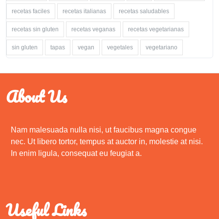
recetas faciles
recetas italianas
recetas saludables
recetas sin gluten
recetas veganas
recetas vegetarianas
sin gluten
tapas
vegan
vegetales
vegetariano
About Us
Nam malesuada nulla nisi, ut faucibus magna congue
nec. Ut libero tortor, tempus at auctor in, molestie at nisi.
In enim ligula, consequat eu feugiat a.
Useful Links