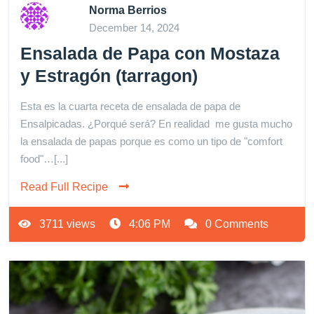
Norma Berrios
December 14, 2024
Ensalada de Papa con Mostaza
y Estragón (tarragon)
Esta es la cuarta receta de ensalada de papa de
Ensalpicadas. ¿Porqué será? En realidad me gusta mucho
la ensalada de papas porque es como un tipo de "comfort
food"…[...]
Read Full Recipe
3711 views
4:06 PM
0 Comments