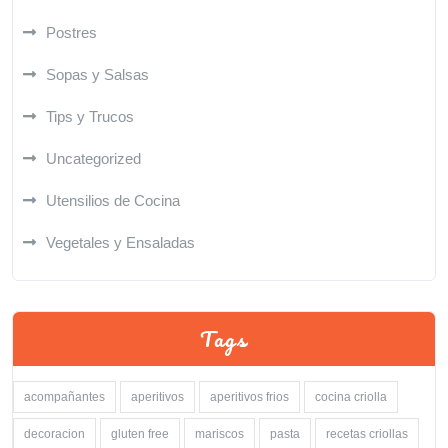
Postres
Sopas y Salsas
Tips y Trucos
Uncategorized
Utensilios de Cocina
Vegetales y Ensaladas
Tags
acompañantes
aperitivos
aperitivos frios
cocina criolla
decoracion
gluten free
mariscos
pasta
recetas criollas