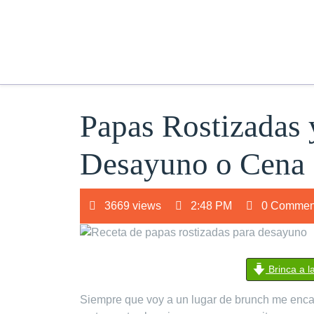
Papas Rostizadas 
Desayuno o Cena
3669 views
2:48 PM
0 Commen
Brinca a l
Siempre que voy a un lugar de brunch me encan