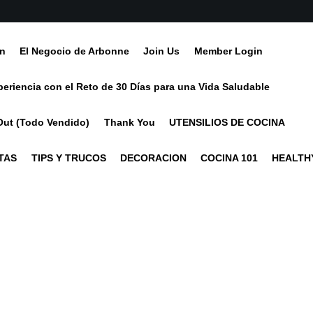
ín
El Negocio de Arbonne
Join Us
Member Login
periencia con el Reto de 30 Días para una Vida Saludable
Out (Todo Vendido)
Thank You
UTENSILIOS DE COCINA
TAS
TIPS Y TRUCOS
DECORACION
COCINA 101
HEALTHY