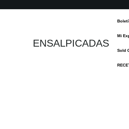
Skip
to
content
Bolet
Mi Ex
ENSALPICADAS
Sold 
RECE