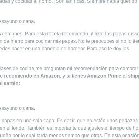
adas y cocidas al horno. ¡Son tan ricas! Siempre había querido
s comunes. Para esta receta recomiendo utilizar las papas russe
 de hierro para cocinar mis papas. No te preocupes si no lo tie
puedes hacer en una bandeja de hornear. Para eso te doy las
lases de cocina me preguntan mi recomendación para comprar
ue recomiendo en Amazon, y si tienes Amazon Prime el ship
l sartén:
s papas en una sola capa. Es decir, que no estén unos pedazos
en el fondo. También es importante que ajustes el tiempo de ho
eño por lo cual tarda menos tiempo que otros. En esta ocasión