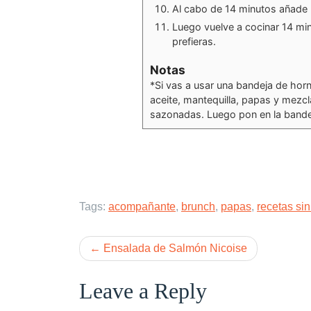
Al cabo de 14 minutos añade l
Luego vuelve a cocinar 14 mi
prefieras.
Notas
*Si vas a usar una bandeja de horno
aceite, mantequilla, papas y mezcl
sazonadas. Luego pon en la bande
Tags:
acompañante
,
brunch
,
papas
,
recetas sin
Post
Ensalada de Salmón Nicoise
navigation
Leave a Reply