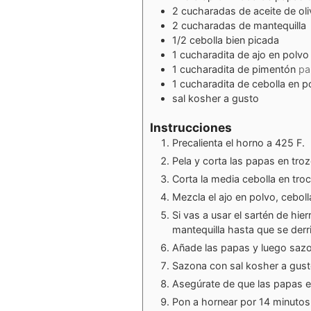
2
cucharadas de aceite de oli
2
cucharadas de mantequilla
1/2
cebolla bien picada
1
cucharadita de ajo en polvo
1
cucharadita de pimentón
pa
1
cucharadita de cebolla en p
sal kosher a gusto
Instrucciones
Precalienta el horno a 425 F.
Pela y corta las papas en troz
Corta la media cebolla en tro
Mezcla el ajo en polvo, cebol
Si vas a usar el sartén de hier
mantequilla hasta que se derrit
Añade las papas y luego sazo
Sazona con sal kosher a gust
Asegúrate de que las papas e
Pon a hornear por 14 minutos