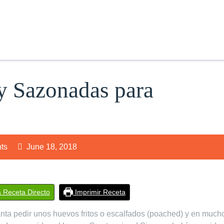
y Sazonadas para
ts
June 18, 2018
a Receta Directo
Imprimir Receta
ta pedir unos huevos fritos o escalfados (poached) y en much