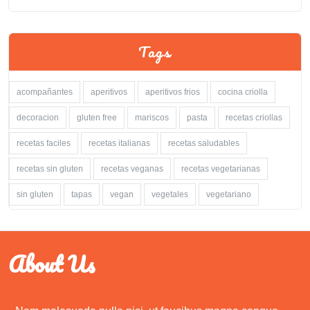
Tags
acompañantes
aperitivos
aperitivos frios
cocina criolla
decoracion
gluten free
mariscos
pasta
recetas criollas
recetas faciles
recetas italianas
recetas saludables
recetas sin gluten
recetas veganas
recetas vegetarianas
sin gluten
tapas
vegan
vegetales
vegetariano
About Us