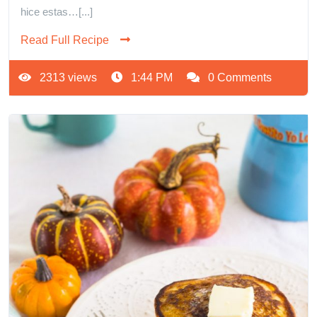
hice estas…[...]
Read Full Recipe
2313 views
1:44 PM
0 Comments