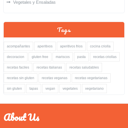
Vegetales y Ensaladas
Tags
acompañantes
aperitivos
aperitivos frios
cocina criolla
decoracion
gluten free
mariscos
pasta
recetas criollas
recetas faciles
recetas italianas
recetas saludables
recetas sin gluten
recetas veganas
recetas vegetarianas
sin gluten
tapas
vegan
vegetales
vegetariano
About Us