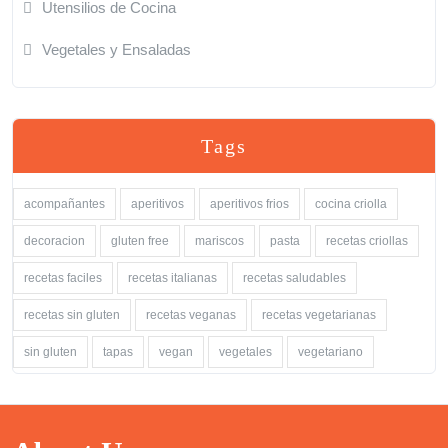
Utensilios de Cocina
Vegetales y Ensaladas
Tags
acompañantes
aperitivos
aperitivos frios
cocina criolla
decoracion
gluten free
mariscos
pasta
recetas criollas
recetas faciles
recetas italianas
recetas saludables
recetas sin gluten
recetas veganas
recetas vegetarianas
sin gluten
tapas
vegan
vegetales
vegetariano