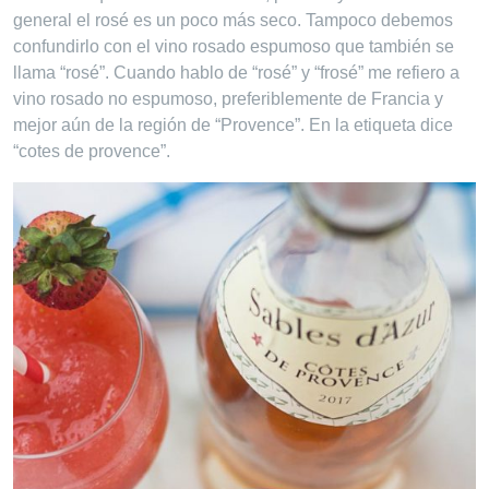
general el rosé es un poco más seco. Tampoco debemos
confundirlo con el vino rosado espumoso que también se
llama “rosé”. Cuando hablo de “rosé” y “frosé” me refiero a
vino rosado no espumoso, preferiblemente de Francia y
mejor aún de la región de “Provence”. En la etiqueta dice
“cotes de provence”.