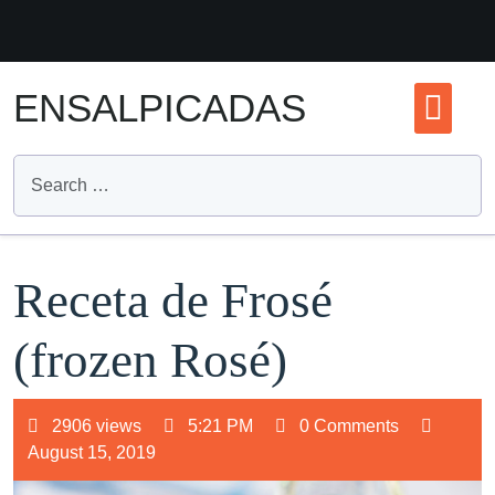
Skip
to
content
ENSALPICADAS
Receta de Frosé
(frozen Rosé)
2906 views
5:21 PM
0 Comments
August 15, 2019