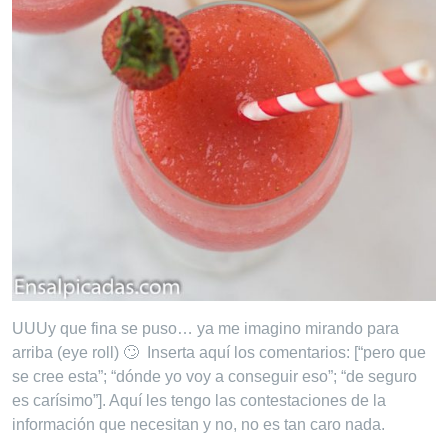
UUUy que fina se puso… ya me imagino mirando para
arriba (eye roll) 🙄 Inserta aquí los comentarios: [“pero que
se cree esta”; “dónde yo voy a conseguir eso”; “de seguro
es carísimo”]. Aquí les tengo las contestaciones de la
información que necesitan y no, no es tan caro nada.