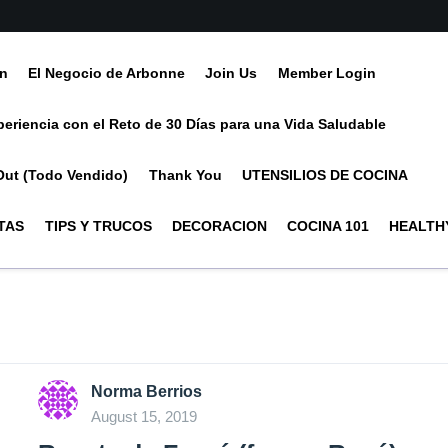
ín
El Negocio de Arbonne
Join Us
Member Login
periencia con el Reto de 30 Días para una Vida Saludable
Out (Todo Vendido)
Thank You
UTENSILIOS DE COCINA
TAS
TIPS Y TRUCOS
DECORACION
COCINA 101
HEALTHY
Norma Berrios
August 15, 2019