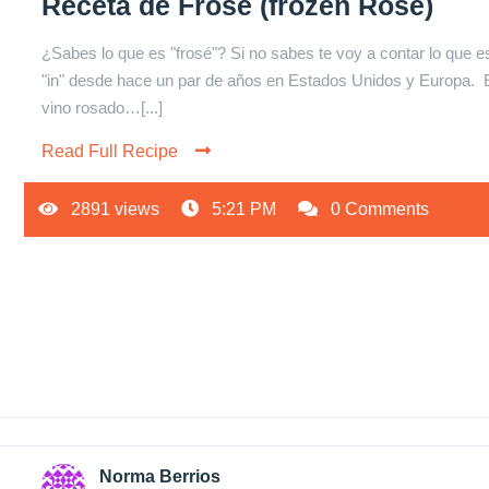
Receta de Frosé (frozen Rosé)
¿Sabes lo que es "frosé"? Si no sabes te voy a contar lo que e
"in" desde hace un par de años en Estados Unidos y Europa. 
vino rosado…[...]
Read Full Recipe
2891 views
5:21 PM
0 Comments
Norma Berrios