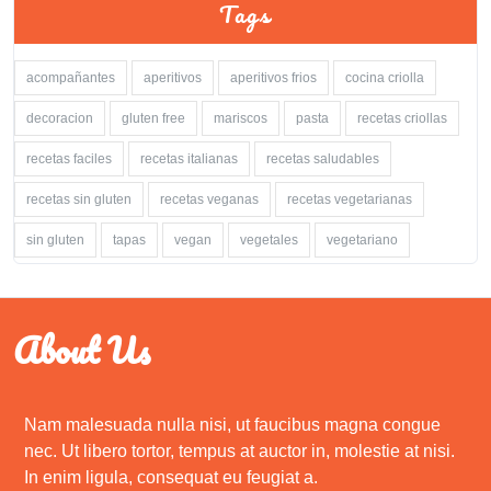
Tags
acompañantes
aperitivos
aperitivos frios
cocina criolla
decoracion
gluten free
mariscos
pasta
recetas criollas
recetas faciles
recetas italianas
recetas saludables
recetas sin gluten
recetas veganas
recetas vegetarianas
sin gluten
tapas
vegan
vegetales
vegetariano
About Us
Nam malesuada nulla nisi, ut faucibus magna congue
nec. Ut libero tortor, tempus at auctor in, molestie at nisi.
In enim ligula, consequat eu feugiat a.