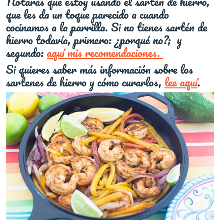
Notarás que estoy usando el sartén de hierro,
que les da un toque parecido a cuando
cocinamos a la parrilla. Si no tienes sartén de
hierro todavía, primero: ¿porqué no?; y
segundo:
aquí mis recomendaciones.
Si quieres saber más información sobre los
sartenes de hierro y cómo curarlos,
lee aquí
.