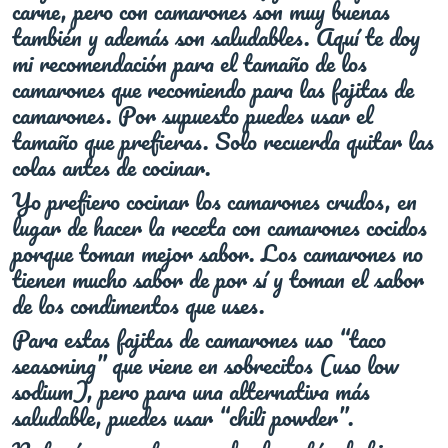
carne, pero con camarones son muy buenas
también y además son saludables. Aquí te doy
mi recomendación para el tamaño de los
camarones que recomiendo para las fajitas de
camarones. Por supuesto puedes usar el
tamaño que prefieras. Solo recuerda quitar las
colas antes de cocinar.
Yo prefiero cocinar los camarones crudos, en
lugar de hacer la receta con camarones cocidos
porque toman mejor sabor. Los camarones no
tienen mucho sabor de por sí y toman el sabor
de los condimentos que uses.
Para estas fajitas de camarones uso “taco
seasoning” que viene en sobrecitos (uso low
sodium), pero para una alternativa más
saludable, puedes usar “chili powder”.