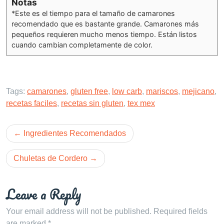
Notas
*Este es el tiempo para el tamaño de camarones
recomendado que es bastante grande. Camarones más
pequeños requieren mucho menos tiempo. Están listos
cuando cambian completamente de color.
Tags:
camarones
,
gluten free
,
low carb
,
mariscos
,
mejicano
,
recetas faciles
,
recetas sin gluten
,
tex mex
Post
Ingredientes Recomendados
navigation
Chuletas de Cordero
Leave a Reply
Your email address will not be published.
Required fields
are marked
*