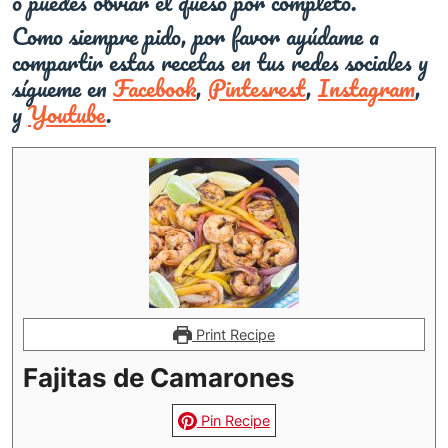
o puedes obviar el queso por completo.
Como siempre pido, por favor ayúdame a
compartir estas recetas en tus redes sociales y
sígueme en
Facebook
,
Pintesrest
,
Instagram
,
y
Youtube
.
Print Recipe
Fajitas de Camarones
Pin Recipe