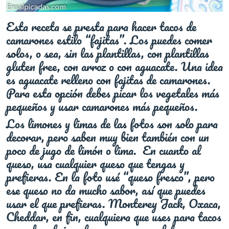
Esta receta se presta para hacer tacos de
camarones estilo “fajitas”. Los puedes comer
solos, o sea, sin las plantillas, con plantillas
gluten free, con arroz o con aguacate. Una idea
es aguacate relleno con fajitas de camarones.
Para esta opción debes picar los vegetales más
pequeños y usar camarones más pequeños.
Los limones y limas de las fotos son solo para
decorar, pero saben muy bien también con un
poco de jugo de limón o lima. En cuanto al
queso, usa cualquier queso que tengas y
prefieras. En la foto usé “queso fresco”, pero
ese queso no da mucho sabor, así que puedes
usar el que prefieras. Monterey Jack, Oxaca,
Cheddar, en fin, cualquiera que uses para tacos