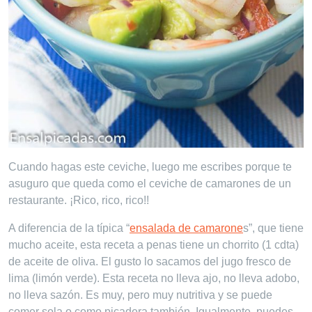
Cuando hagas este ceviche, luego me escribes porque te
asuguro que queda como el ceviche de camarones de un
restaurante. ¡Rico, rico, rico!!
A diferencia de la típica “
ensalada de camarone
s”, que tiene
mucho aceite, esta receta a penas tiene un chorrito (1 cdta)
de aceite de oliva. El gusto lo sacamos del jugo fresco de
lima (limón verde). Esta receta no lleva ajo, no lleva adobo,
no lleva sazón. Es muy, pero muy nutritiva y se puede
comer sola o como picadera también. Igualmente, puedes