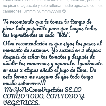
no picar el aguacate y solo rellenar medio aguacate con los
camarones. Ummm, yummmyyyy!!! 😋
Te recomiendo que te tomes tu tiempo de
picar todo pequeñito para que tengas todos
los ingredientes en cada “bite”.
Otra recomendación es que sigas los pasos al
momento de sazonar. Yo sazoné en 2 etapas:
después de echar los tomates y después de
añadir los camarones y aguacate. Igualmente
en esas 2 etapas añado el jugo de lima. De
esta forma me aseguro de que todo tenga
mucho saborrrrr!!!
Mr.YoNoComoVegetales SE LO
COMIO TODO, CON TODO Y
VEGETALES.