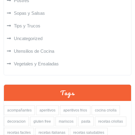
Postres
Sopas y Salsas
Tips y Trucos
Uncategorized
Utensilios de Cocina
Vegetales y Ensaladas
Tags
acompañantes
aperitivos
aperitivos frios
cocina criolla
decoracion
gluten free
mariscos
pasta
recetas criollas
recetas faciles
recetas italianas
recetas saludables