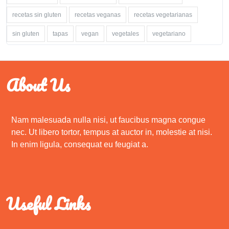
recetas sin gluten
recetas veganas
recetas vegetarianas
sin gluten
tapas
vegan
vegetales
vegetariano
About Us
Nam malesuada nulla nisi, ut faucibus magna congue
nec. Ut libero tortor, tempus at auctor in, molestie at nisi.
In enim ligula, consequat eu feugiat a.
Useful Links