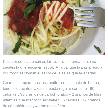
El sabor del calabacín es tan sutil, que francamente no
sientes la diferencia en sabor. Al igual que la pasta regular,
los “zoodles” toman el sabor de la salsa que le añadas.
Cuando comparamos los zoodles con la pasta de harina,
tenemos que dos tazas de pasta regular contiene 480
calorías y 90 gramos de carbohidratos y 2 gramos de fibra,
mientras que los “zoodles” tienen 66 calorías, 12 gramos
de carbohidratos y 4 gramos de fibra.