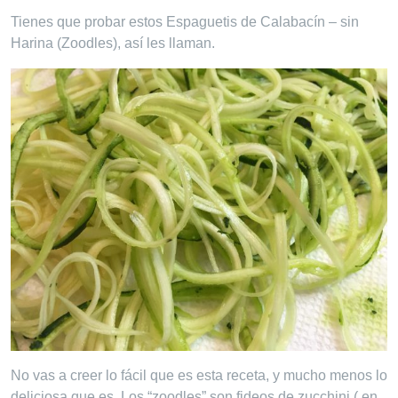
Tienes que probar estos Espaguetis de Calabacín – sin
Harina (Zoodles), así les llaman.
No vas a creer lo fácil que es esta receta, y mucho menos lo
deliciosa que es. Los “zoodles” son fideos de zucchini ( en