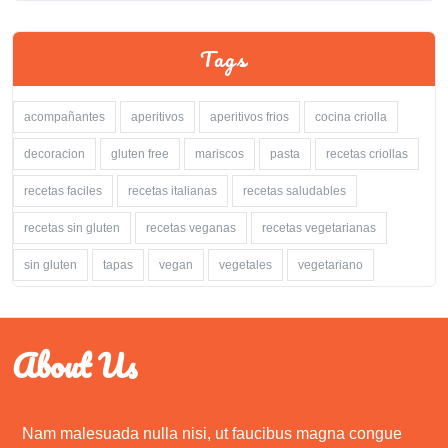
Tags
acompañantes
aperitivos
aperitivos frios
cocina criolla
decoracion
gluten free
mariscos
pasta
recetas criollas
recetas faciles
recetas italianas
recetas saludables
recetas sin gluten
recetas veganas
recetas vegetarianas
sin gluten
tapas
vegan
vegetales
vegetariano
About Us
Nam malesuada nulla nisi, ut faucibus magna congue