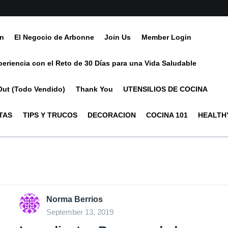
ín
El Negocio de Arbonne
Join Us
Member Login
periencia con el Reto de 30 Días para una Vida Saludable
Out (Todo Vendido)
Thank You
UTENSILIOS DE COCINA
TAS
TIPS Y TRUCOS
DECORACION
COCINA 101
HEALTHY
Norma Berrios
September 13, 2019