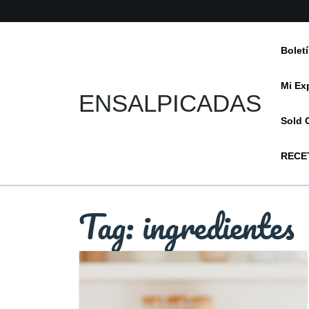
Skip
to
content
Bolet
Mi Ex
ENSALPICADAS
Sold 
RECE
Tag:
ingredientes