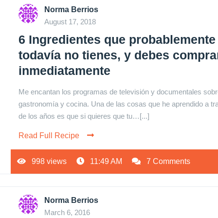
Norma Berrios
August 17, 2018
6 Ingredientes que probablemente
todavía no tienes, y debes compra
inmediatamente
Me encantan los programas de televisión y documentales sob
gastronomía y cocina. Una de las cosas que he aprendido a tr
de los años es que si quieres que tu…[...]
Read Full Recipe
998 views
11:49 AM
7 Comments
Norma Berrios
March 6, 2016