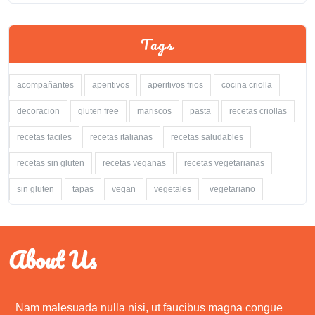
Tags
acompañantes
aperitivos
aperitivos frios
cocina criolla
decoracion
gluten free
mariscos
pasta
recetas criollas
recetas faciles
recetas italianas
recetas saludables
recetas sin gluten
recetas veganas
recetas vegetarianas
sin gluten
tapas
vegan
vegetales
vegetariano
About Us
Nam malesuada nulla nisi, ut faucibus magna congue