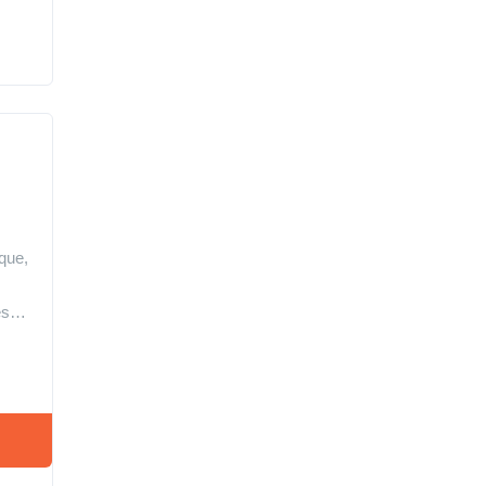
que,
 es…