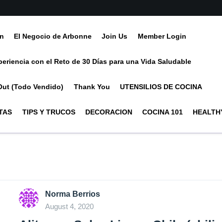
ín
El Negocio de Arbonne
Join Us
Member Login
periencia con el Reto de 30 Días para una Vida Saludable
Out (Todo Vendido)
Thank You
UTENSILIOS DE COCINA
TAS
TIPS Y TRUCOS
DECORACION
COCINA 101
HEALTHY
Norma Berrios
August 4, 2020