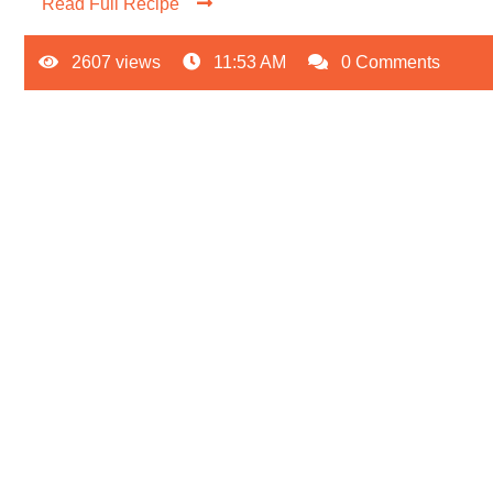
Read Full Recipe
2607 views
11:53 AM
0 Comments