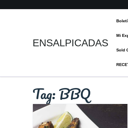
Skip
to
content
Bolet
Mi Ex
ENSALPICADAS
Sold 
RECE
Tag:
BBQ