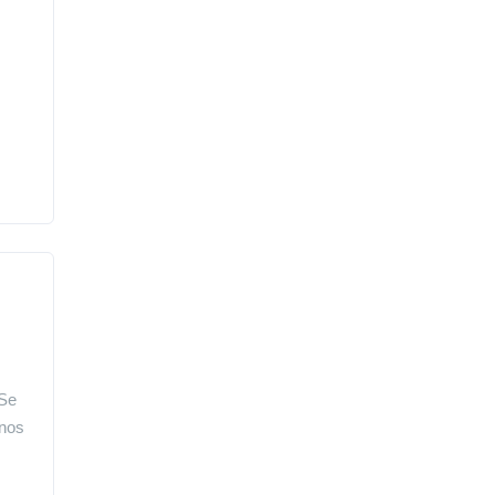
 Se
unos