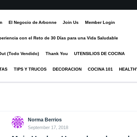
ín
El Negocio de Arbonne
Join Us
Member Login
periencia con el Reto de 30 Días para una Vida Saludable
Out (Todo Vendido)
Thank You
UTENSILIOS DE COCINA
TAS
TIPS Y TRUCOS
DECORACION
COCINA 101
HEALTHY
Norma Berrios
September 17, 2018