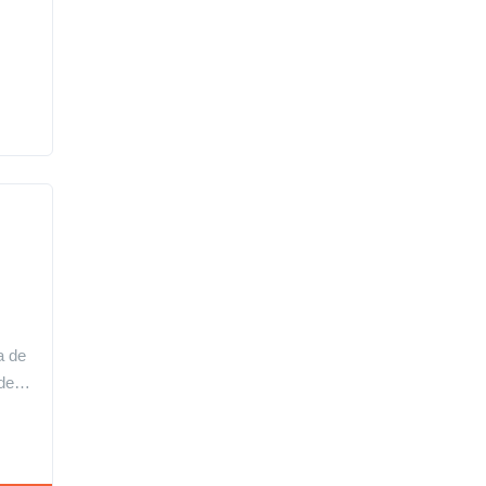
a de
y de…