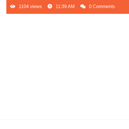
1104 views
11:39 AM
0 Comments