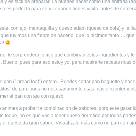
a y es fácil de preparar. La puedes hacer como una entrada (ape
o es perfecto para servir cuando tienes visita, antes de comenz
te, con ajo, mantequilla y queso edam (queso de bola) y le l
 que tuvimos una fiebre de hacerlo, que lo hicimos tanto…. que 
ja!
o, te sorprenderá lo rico que combinan estos ingredientes y te
 Bueno, pues para eso estoy yo, para mostrarte recetas ricas d
e pan (” bread loaf”) entero. Puedes cortar pan baguette y hace
deditos” de pan, pues no necesariamente usas más eficientement
omer el pan con ajo con queso.
e animes a probar la combinación de sabores, porque te garant
un toque, no es que vas a tener queso derretido por todas parte
y el queso da gran sabor. Visualízalo más como un pan con aj