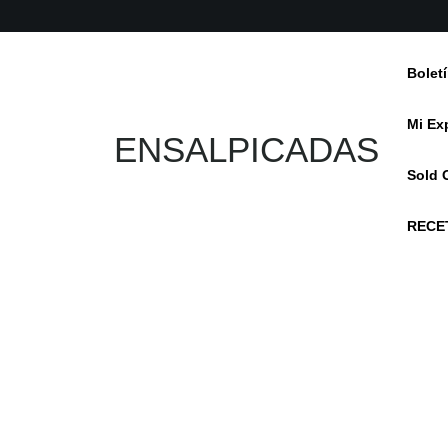
Skip
to
content
Bolet
Mi Ex
ENSALPICADAS
Sold 
RECE