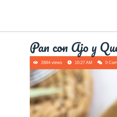
Pan con Ajo y Qu
2884 views
10:27 AM
0 Com