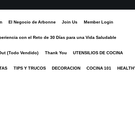
ín
El Negocio de Arbonne
Join Us
Member Login
periencia con el Reto de 30 Días para una Vida Saludable
Out (Todo Vendido)
Thank You
UTENSILIOS DE COCINA
TAS
TIPS Y TRUCOS
DECORACION
COCINA 101
HEALTHY