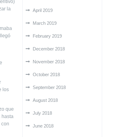
ritivo)
ar la
April 2019
March 2019
lamaba
llegó
February 2019
December 2018
November 2018
e
October 2018
r
September 2018
e los
August 2018
izo que
July 2018
s hasta
o con
June 2018