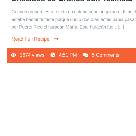
Cuando preparé esta receta no estaba súper inspirada, de hec
estaba bastante triste porque uno o dos días antes había pasa
por Puerto Rico el huracán María. Este huracán fue…[...]
Read Full Recipe
1674 views
4:51 PM
5 Comments