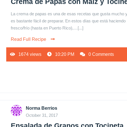
Crema de Papas con Maíz y Tocin
La crema de papas es una de esas recetas que gusta mucho 
es bastante fácil de preparar. En estos días que está haciendo
fresco/frío (hasta en Puerto Rico),…[...]
Read Full Recipe
1674 views
10:20 PM
0 Comments
Norma Berrios
October 31, 2017
Ensalada de Granos con Tocineta