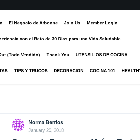
ín
El Negocio de Arbonne
Join Us
Member Login
periencia con el Reto de 30 Días para una Vida Saludable
Out (Todo Vendido)
Thank You
UTENSILIOS DE COCINA
TAS
TIPS Y TRUCOS
DECORACION
COCINA 101
HEALTHY
Norma Berrios
January 29, 2018