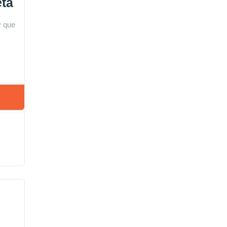
eta
y que