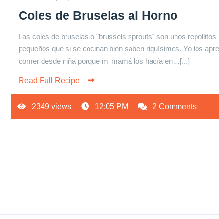
Coles de Bruselas al Horno
Las coles de bruselas o "brussels sprouts" son unos repollitos
pequeños que si se cocinan bien saben riquísimos. Yo los apr
comer desde niña porque mi mamá los hacía en…[...]
Read Full Recipe
2349 views
12:05 PM
2 Comments