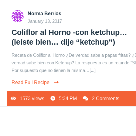
Norma Berrios
January 13, 2017
Coliflor al Horno -con ketchup…
(leíste bien… dije “ketchup”)
Receta de Coliflor al Horno ¿De verdad sabe a papas fritas? 
verdad sabe bien con Ketchup? La respuesta es un rotundo "Sí
Por supuesto que no tienen la misma…[...]
Read Full Recipe
1573 views
5:34 PM
2 Comments