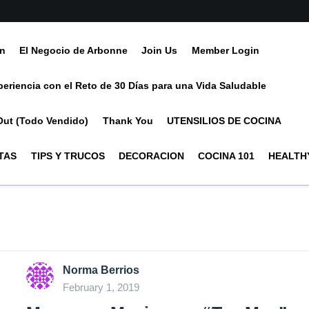
ín
El Negocio de Arbonne
Join Us
Member Login
periencia con el Reto de 30 Días para una Vida Saludable
Out (Todo Vendido)
Thank You
UTENSILIOS DE COCINA
TAS
TIPS Y TRUCOS
DECORACION
COCINA 101
HEALTHY
Norma Berrios
February 1, 2019