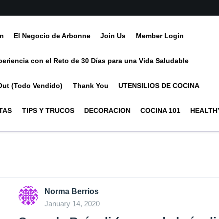
ín
El Negocio de Arbonne
Join Us
Member Login
periencia con el Reto de 30 Días para una Vida Saludable
Out (Todo Vendido)
Thank You
UTENSILIOS DE COCINA
TAS
TIPS Y TRUCOS
DECORACION
COCINA 101
HEALTHY
Norma Berrios
January 14, 2020