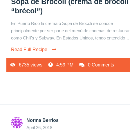
Sopa de Brócoli (crema de brócoli
“brécol”)
En Puerto Rico la crema o Sopa de Brócoli se conoce
principalmente por ser parte del menú de cadenas de restaura
como Chili's y Subway. En Estados Unidos, tengo entendido…[.
Read Full Recipe
6735 views
4:59 PM
0 Comments
Norma Berrios
April 26, 2018