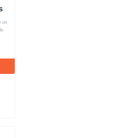
s
e un
do