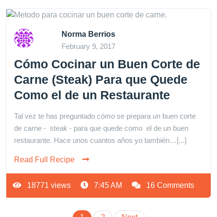
Norma Berrios
February 9, 2017
Cómo Cocinar un Buen Corte de
Carne (Steak) Para que Quede
Como el de un Restaurante
Tal vez te has preguntado cómo se prepara un buen corte
de carne - steak - para que quede como el de un buen
restaurante. Hace unos cuantos años yo también…[...]
Read Full Recipe
18771 views
7:45 AM
16 Comments
Posts