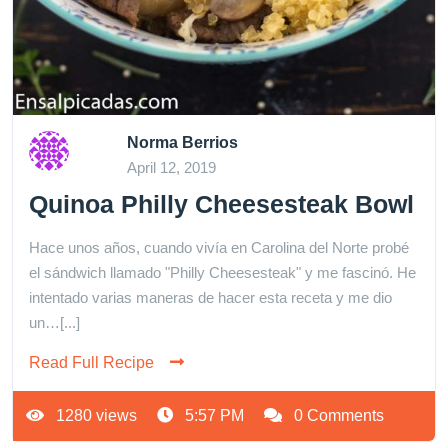
Norma Berrios
April 12, 2019
Quinoa Philly Cheesesteak Bowl
Hace unos años, cuando vivía en Carolina del Norte probé
el sándwich llamado "Philly Cheesesteak" y me fascinó. He
intentado varias maneras de hacer esta receta y me dio
un…[...]
Read Full Recipe
1280 views
5:57 PM
0 Comments