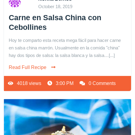
October 18, 2019
Carne en Salsa China con
Cebollines
Hoy te comparto esta receta mega fácil para hacer carne
en salsa china marrón. Usualmente en la comida "china"
hay dos tipos de salsa: la salsa blanca y la salsa…[...]
Read Full Recipe
4018 views
3:00 PM
0 Comments