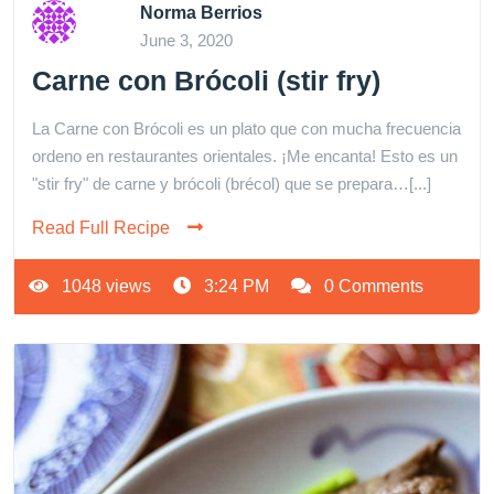
Norma Berrios
June 3, 2020
Carne con Brócoli (stir fry)
La Carne con Brócoli es un plato que con mucha frecuencia
ordeno en restaurantes orientales. ¡Me encanta! Esto es un
"stir fry" de carne y brócoli (brécol) que se prepara…[...]
Read Full Recipe
1048 views
3:24 PM
0 Comments