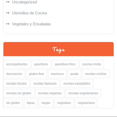
Uncategorized
Utensilios de Cocina
Vegetales y Ensaladas
Tags
acompañantes
aperitivos
aperitivos frios
cocina criolla
decoracion
gluten free
mariscos
pasta
recetas criollas
recetas faciles
recetas italianas
recetas saludables
recetas sin gluten
recetas veganas
recetas vegetarianas
sin gluten
tapas
vegan
vegetales
vegetariano