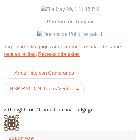
Pinchos de Teriyaki
Tags:
carne bulgogi
,
carne koreana
,
recetas de carne
,
recetas faciles
,
Recetas orientales
Post
Arroz Frito con Camarones
navigation
INSPIRACION: Hojas Verdes
2 thoughts on “Carne Coreana Bulgogi”
superwow