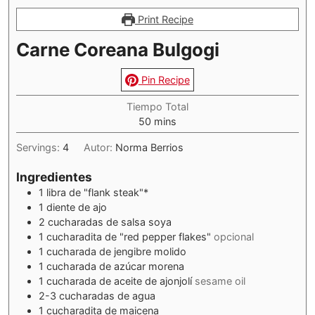
Print Recipe
Carne Coreana Bulgogi
Pin Recipe
Tiempo Total
minutes
50
mins
Servings:
4
Autor:
Norma Berrios
Ingredientes
1
libra de "flank steak"*
1
diente de ajo
2
cucharadas de salsa soya
1
cucharadita de "red pepper flakes"
opcional
1
cucharada de jengibre molido
1
cucharada de azúcar morena
1
cucharada de aceite de ajonjolí
sesame oil
2-3
cucharadas de agua
1
cucharadita de maicena