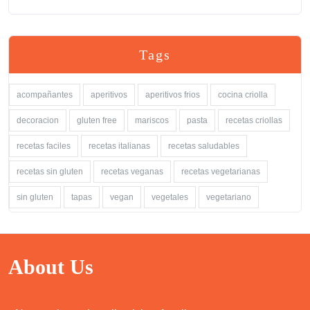
Tags
acompañantes
aperitivos
aperitivos frios
cocina criolla
decoracion
gluten free
mariscos
pasta
recetas criollas
recetas faciles
recetas italianas
recetas saludables
recetas sin gluten
recetas veganas
recetas vegetarianas
sin gluten
tapas
vegan
vegetales
vegetariano
About Us